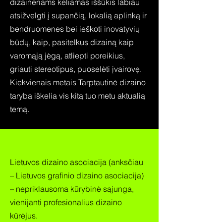
dizaineriams keliamas iššūkis labiau
atsižvelgti į supančią, lokalią aplinką ir
bendruomenes bei ieškoti inovatyvių
būdų, kaip, pasitelkus dizainą kaip
varomąją jėgą, atliepti poreikius,
griauti stereotipus, puoselėti įvairovę.
Kiekvienais metais Tarptautinė dizaino
taryba iškelia vis kitą tuo metu aktualią
temą.
Lietuvos dizaino asociacija (anksčiau
– Lietuvos grafinio dizaino asociacija)
– nepriklausoma kūrybinė sąjunga,
vienijanti profesionalius dizaino
kūrėjus.