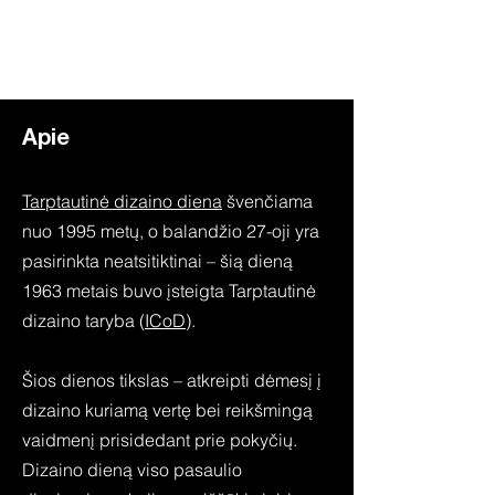
2026 04 27
Tarptautin
ė
dizaino diena
Apie
Tarptautinė dizaino diena
švenčiama
nuo 1995 metų, o balandžio 27-oji yra
pasirinkta neatsitiktinai – šią dieną
1963 metais buvo įsteigta Tarptautinė
dizaino taryba (
ICoD
).
Šios dienos tikslas – atkreipti dėmesį į
dizaino kuriamą vertę bei reikšmingą
vaidmenį prisidedant prie pokyčių.
Dizaino dieną viso pasaulio