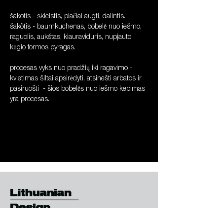
šakotis - skleistis, plačiai augti, dalintis.
šakõtis - baumkuchenas, bobelė nuo iešmo, 
raguolis, aukštas, kiauraviduris, nupjauto 
kūgio formos pyragas.
procesas vyks nuo pradžių iki ragavimo - 
kvietimas šiltai apsirėdyti, atsinešti arbatos ir 
pasiruošti  - šios bobelės nuo iešmo kepimas 
yra procesas.