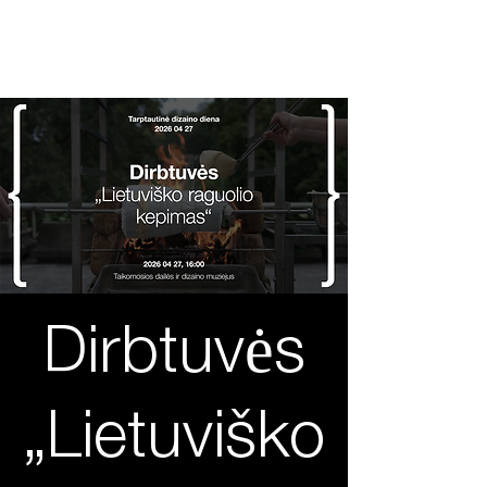
2026 04 27
Tarptautin
ė
dizaino diena
Dirbtuvės
„Lietuviško