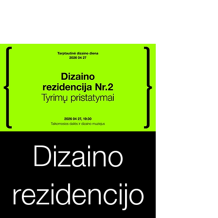
2026 04 27
Tarptautin
ė
dizaino diena
Dizaino
rezidencijo