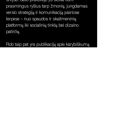
srityse. Savo praktikoje jis siekia kurti 
prasmingus ryšius tarp žmonių, jungdamas 
verslo strategiją ir komunikaciją įvairiose 
terpėse – nuo spaudos ir skaitmeninių 
platformų iki socialinių tinklų bei dizaino 
patirčių.
Rob taip pat yra publikacijų apie kūrybiškumą 
ir tipografijos dizainą autorius. Savo veikloje jis 
vadovaujasi smalsumu, pozityvumu ir 
požiūriu, jog viskas yra įmanoma. Greta 
darbo studijoje jis tyrinėja kalbos, raštingumo 
ir mokymosi meną, o savo projektus pristato 
tarptautinėse parodose. Tarp jų – knyga „A is 
van Os“, kvapų ir raidžių projektas „Glyphs“ 
bei taktilinių objektų serija „A Pre-Literate 
Playground“.
Kur? 
Taikomosios dailės ir dizaino muziejuje, 
Arsenalo g. 3A, Vilniuje.