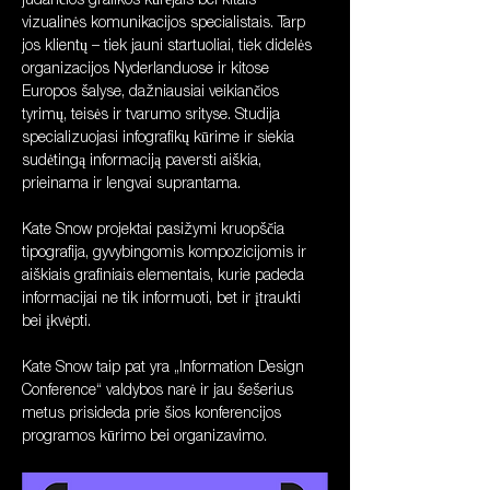
judančios grafikos kūrėjais bei kitais 
vizualinės komunikacijos specialistais. Tarp 
jos klientų – tiek jauni startuoliai, tiek didelės 
organizacijos Nyderlanduose ir kitose 
Europos šalyse, dažniausiai veikiančios 
tyrimų, teisės ir tvarumo srityse. Studija 
specializuojasi infografikų kūrime ir siekia 
sudėtingą informaciją paversti aiškia, 
prieinama ir lengvai suprantama.
Kate Snow projektai pasižymi kruopščia 
tipografija, gyvybingomis kompozicijomis ir 
aiškiais grafiniais elementais, kurie padeda 
informacijai ne tik informuoti, bet ir įtraukti 
bei įkvėpti.
Kate Snow taip pat yra „Information Design 
Conference“ valdybos narė ir jau šešerius 
metus prisideda prie šios konferencijos 
programos kūrimo bei organizavimo.