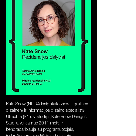
Kate Snow (NL) @designkatesnow – grafikos 
dizainerė ir informacijos dizaino specialistė, 
Utrechte įkūrusi studiją „Kate Snow Design“. 
Studija veikia nuo 2011 metų ir 
bendradarbiauja su programuotojais, 