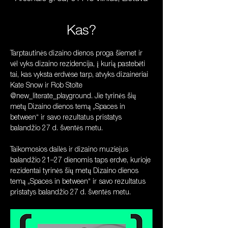
Kas?
Tarptautinės dizaino dienos proga šiemet ir 
vėl vyks dizaino rezidencija, į kurią pastebėti 
tai, kas vyksta erdvėse tarp, atvyks dizaineriai 
Kate Snow ir Rob Stolte 
@new_literate_playground. Jie tyrinės šių 
metų Dizaino dienos temą „Spaces in 
between“ ir savo rezultatus pristatys 
balandžio 27 d. šventės metu.
Taikomosios dailės ir dizaino muziejus 
balandžio 21–27 dienomis taps erdve, kurioje 
rezidentai tyrinės šių metų Dizaino dienos 
temą „Spaces in between“ ir savo rezultatus 
pristatys balandžio 27 d. šventės metu.