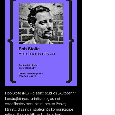
Rob Stolte (NL) – dizaino studijos „Autobahn“ 
bendraįkūrėjas, turintis daugiau nei 
dvidešimties metų patirtį prekės ženklų 
kūrimo, dizaino ir strateginės komunikacijos 