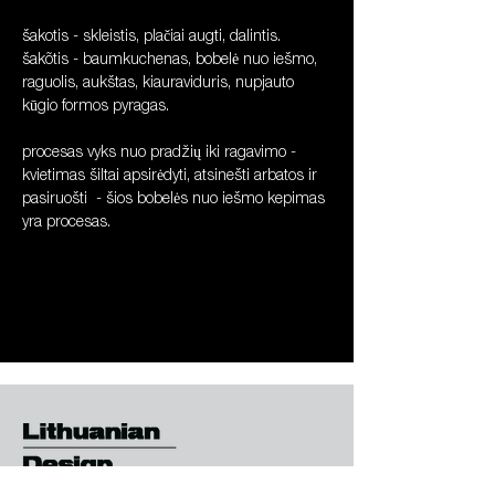
šakotis - skleistis, plačiai augti, dalintis.
šakõtis - baumkuchenas, bobelė nuo iešmo, 
raguolis, aukštas, kiauraviduris, nupjauto 
kūgio formos pyragas.
procesas vyks nuo pradžių iki ragavimo - 
kvietimas šiltai apsirėdyti, atsinešti arbatos ir 
pasiruošti  - šios bobelės nuo iešmo kepimas 
yra procesas.