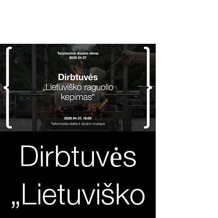
2026 04 27
Tarptautin
ė
dizaino diena
Dirbtuvės
„Lietuviško