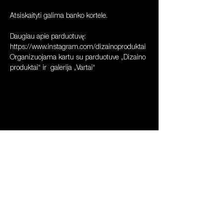
Atsiskaityti galima banko kortele. 
Daugiau apie parduotuvę: 
https://www.instagram.com/dizainoproduktai
Organizuojama kartu su parduotuve „Dizaino 
produktai“ ir  galerija „Vartai“