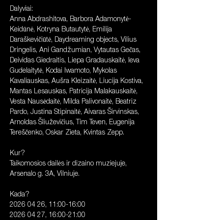
Dalyviai: 
Anna Abdrashitova, Barbora Adamonytė-
Keidūnė, Kotryna Butautytė, Emilija 
Daraškevičiūtė, Daydreaming objects, Vilius 
Dringelis, Ani Gandžumian, Vytautas Gečas, 
Deividas Giedraitis, Liepa Gradauskaitė, Ieva 
Gudelaitytė, Kodai Iwamoto, Mykolas 
Kavaliauskas, Aušra Kleizaitė, Liucija Kostiva, 
Mantas Lesauskas, Patricija Malakauskaitė, 
Vesta Nausėdaitė, Milda Palivonaitė, Beatriz 
Pardo, Justina Stipinaitė, Aivaras Širvinskas, 
Arnoldas Šliuževičius, Tim Teven, Eugenija 
Tereščenko, Oskar Zieta, Kvintas Zepp.
Kur? 
Taikomosios dailės ir dizaino muziejuje, 
Arsenalo g. 3A, Vilniuje.
Kada? 
2026 04 26, 11:00-16:00
2026 04 27, 16:00-21:00