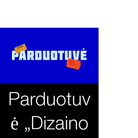
2026 04 27
Tarptautin
ė
dizaino diena
Parduotuv
ė „Dizaino