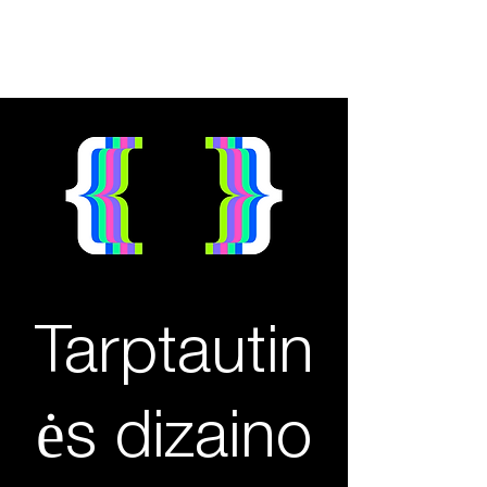
2026 04 27
Tarptautin
ė
dizaino diena
Tarptautin
ės dizaino