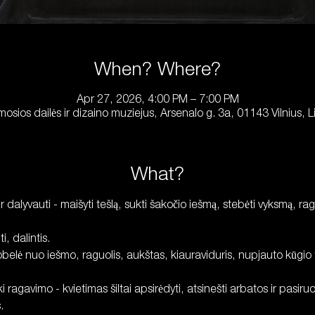
When? Where?
Apr 27, 2026, 4:00 PM – 7:00 PM
mosios dailės ir dizaino muziejus, Arsenalo g. 3a, 01143 Vilnius, L
What?
ir dalyvauti - maišyti tešlą, sukti šakočio iešmą, stebėti vyksmą, rag
i, dalintis.
elė nuo iešmo, raguolis, aukštas, kiauraviduris, nupjauto kūgio
ragavimo - kvietimas šiltai apsirėdyti, atsinešti arbatos ir pasiruo
.