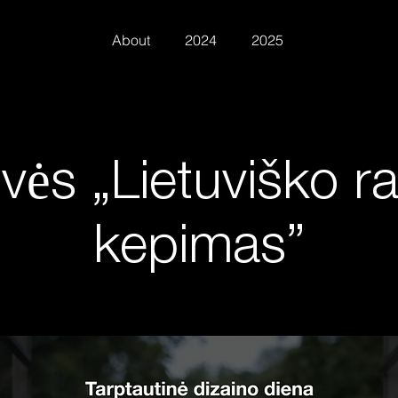
About
2024
2025
vės „Lietuviško r
kepimas”