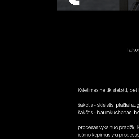
Taiko
Kvietimas ne tik stebėti, bet 
šakotis - skleistis, plačiai augt
šakõtis - baumkuchenas, bob
procesas vyks nuo pradžių iki 
iešmo kepimas yra procesas