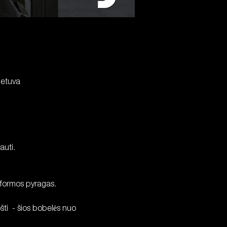
ietuva
auti.
 formos pyragas.
šti  - šios bobelės nuo 