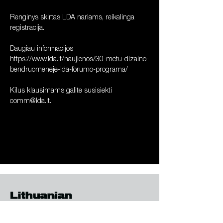
Renginys skirtas LDA nariams, reikalinga 
registracija. 
Daugiau informacijos 
https://www.lda.lt/naujienos/30-metu-dizaino-
bendruomeneje-lda-forumo-programa/
Kilus klausimams galite susisiekti 
comm@lda.lt
.