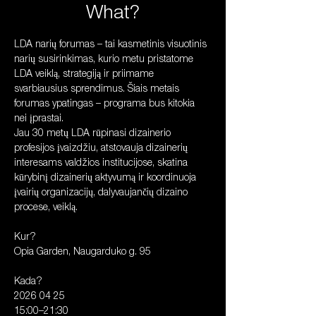
What?
LDA narių forumas – tai kasmetinis visuotinis 
narių susirinkimas, kurio metu pristatome 
LDA veiklą, strategiją ir priimame 
svarbiausius sprendimus. Šiais metais 
forumas ypatingas – programa bus kitokia 
nei įprastai.
Jau 30 metų LDA rūpinasi dizainerio 
profesijos įvaizdžiu, atstovauja dizainerių 
interesams valdžios institucijose, skatina 
kūrybinį dizainerių aktyvumą ir koordinuoja 
įvairių organizacijų, dalyvaujančių dizaino 
procese, veiklą.
Kur? 
Opia Garden, Naugarduko g. 95
Kada? 
2026 04 25 
15:00–21:30