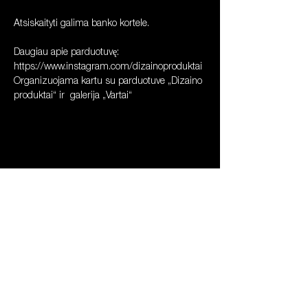
Atsiskaityti galima banko kortele. 
Daugiau apie parduotuvę: 
https://www.instagram.com/dizainoproduktai
Organizuojama kartu su parduotuve „Dizaino 
produktai“ ir  galerija „Vartai“