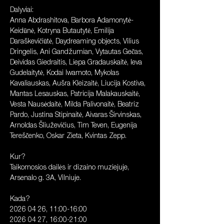
Dalyviai: 
Anna Abdrashitova, Barbora Adamonytė-
Keidūnė, Kotryna Butautytė, Emilija 
Daraškevičiūtė, Daydreaming objects, Vilius 
Dringelis, Ani Gandžumian, Vytautas Gečas, 
Deividas Giedraitis, Liepa Gradauskaitė, Ieva 
Gudelaitytė, Kodai Iwamoto, Mykolas 
Kavaliauskas, Aušra Kleizaitė, Liucija Kostiva, 
Mantas Lesauskas, Patricija Malakauskaitė, 
Vesta Nausėdaitė, Milda Palivonaitė, Beatriz 
Pardo, Justina Stipinaitė, Aivaras Širvinskas, 
Arnoldas Šliuževičius, Tim Teven, Eugenija 
Tereščenko, Oskar Zieta, Kvintas Zepp.
Kur? 
Taikomosios dailės ir dizaino muziejuje, 
Arsenalo g. 3A, Vilniuje.
Kada? 
2026 04 26, 11:00-16:00
2026 04 27, 16:00-21:00