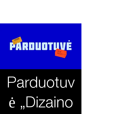
2026 04 27
International design day
Parduotuv
ė „Dizaino