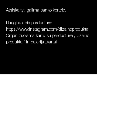
Atsiskaityti galima banko kortele. 
Daugiau apie parduotuvę: 
https://www.instagram.com/dizainoproduktai
Organizuojama kartu su parduotuve „Dizaino 
produktai“ ir  galerija „Vartai“