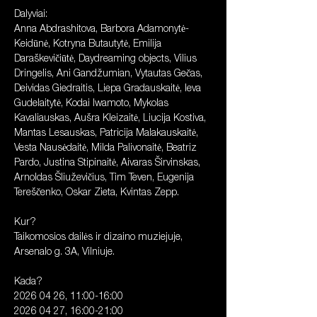
Dalyviai: 
Anna Abdrashitova, Barbora Adamonytė-
Keidūnė, Kotryna Butautytė, Emilija 
Daraškevičiūtė, Daydreaming objects, Vilius 
Dringelis, Ani Gandžumian, Vytautas Gečas, 
Deividas Giedraitis, Liepa Gradauskaitė, Ieva 
Gudelaitytė, Kodai Iwamoto, Mykolas 
Kavaliauskas, Aušra Kleizaitė, Liucija Kostiva, 
Mantas Lesauskas, Patricija Malakauskaitė, 
Vesta Nausėdaitė, Milda Palivonaitė, Beatriz 
Pardo, Justina Stipinaitė, Aivaras Širvinskas, 
Arnoldas Šliuževičius, Tim Teven, Eugenija 
Tereščenko, Oskar Zieta, Kvintas Zepp.
Kur? 
Taikomosios dailės ir dizaino muziejuje, 
Arsenalo g. 3A, Vilniuje.
Kada? 
2026 04 26, 11:00-16:00
2026 04 27, 16:00-21:00