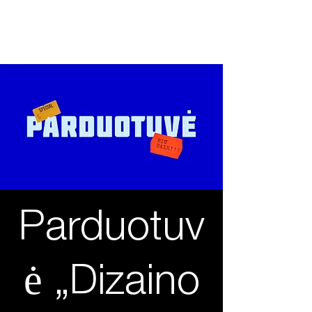
2026 04 27
International design day
Parduotuv
ė „Dizaino