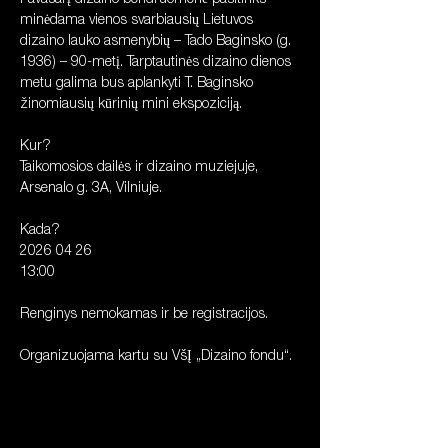
Pavasarį dizaino bendruomenė pasitinks 
minėdama vienos svarbiausių Lietuvos 
dizaino lauko asmenybių – Tado Baginsko (g. 
1936) – 90-metį. Tarptautinės dizaino dienos 
metu galima bus aplankyti T. Baginsko 
žinomiausių kūrinių mini ekspoziciją. 
Kur? 
Taikomosios dailės ir dizaino muziejuje, 
Arsenalo g. 3A, Vilniuje.
Kada? 
2026 04 26 
13:00
Renginys nemokamas ir be registracijos.
Organizuojama kartu su VšĮ „Dizaino fondu“.