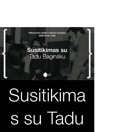
2026 04 27
International design day
Susitikima
s su Tadu